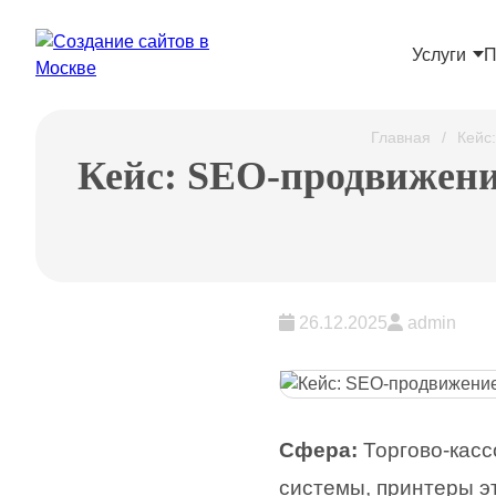
Услуги
П
Главная
Кейс
Кейс: SEO-продвижение
26.12.2025
admin
Сфера:
Торгово-касс
системы, принтеры э