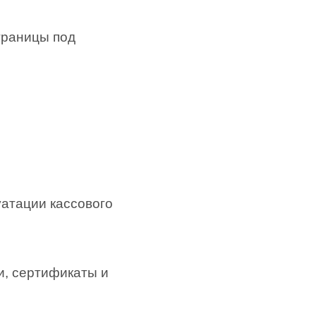
траницы под
уатации кассового
и, сертификаты и