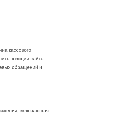
ина кассового
лить позиции сайта
левых обращений и
вижения, включающая