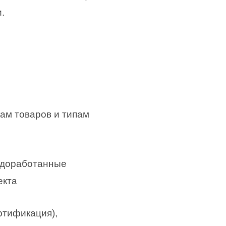
.
ам товаров и типам
едоработанные
екта
ртификация),