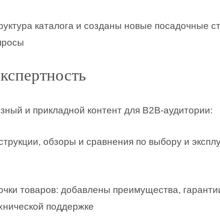
руктура каталога и созданы новые посадочные с
просы
экспертность
езный и прикладной контент для B2B-аудитории:
трукции, обзоры и сравнения по выбору и экспл
чки товаров: добавлены преимущества, гаранти
хнической поддержке