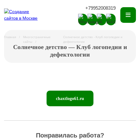
+79952008319
Главная
Многостраничные
Солнечное детство - Клуб логопедии и
сайты
дефектологии
Солнечное детство — Клуб логопедии и
дефектологии
chaxtlogo61.ru
Понравилась работа?