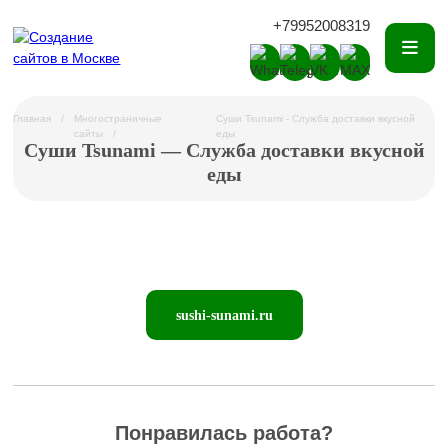
+79952008319
Главная
Многостраничные
Суши Tsunami - Служба доставки вкусной
сайты
еды
Суши Tsunami — Служба доставки вкусной
еды
sushi-sunami.ru
Понравилась работа?